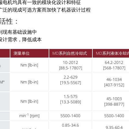
服电机均具有一致的模块化设计和特征
广泛的现成可选方案而加快了机器设计过程
活性：
到现有基础设施中
设计需求，降低成本
测量单位
MD系列自然冷却式
MD系列液体冷却
10-2012
64.2-2012
Nm [lb-in]
X
[88.5-17807]
[568-17807]
2.2-629
46-1034
M°
Nm [lb-in]
[19.5-5567]
[407-9152]
1.5-575
45-1003
Nm [lb-in]
[13.3-5089]
[398-8877]
-1
min
[rpm]
5500-1400
5500-1400
0.85-34.6
9.35-60.4