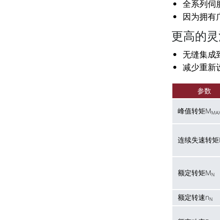
全系列伺
因为拥有
更高的灵
无缝集成
减少重新
参数
峰值转矩M
MA
连续失速转矩
额定转矩M
N
额定转速n
N