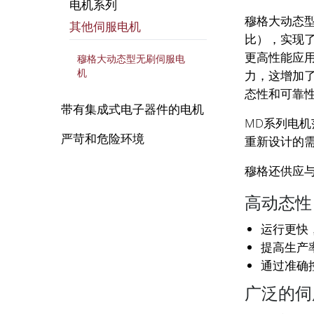
电机系列
穆格大动态
其他伺服电机
比），实现
更高性能应
穆格大动态型无刷伺服电
机
力，这增加
态性和可靠
带有集成式电子器件的电机
MD系列电
严苛和危险环境
重新设计的
穆格还供应
高动态性
运行更快
提高生产
通过准确
广泛的伺