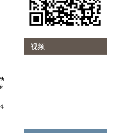
视频
动
俯
性