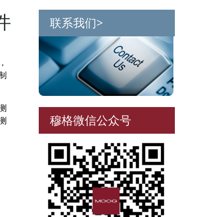
件
联系我们>
，
制
测
穆格微信公众号
测