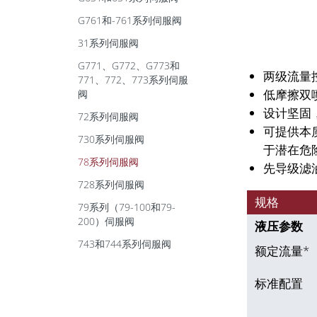
G761和-761系列伺服阀
31系列伺服阀
G771、G772、G773和
两级流量
771、772、773系列伺服
低摩擦双
阀
设计坚固
72系列伺服阀
可提供本
730系列伺服阀
于潜在危
78系列伺服阀
先导级滤
728系列伺服阀
规格
79系列（79-100和79-
200）伺服阀
液压参数
743和744系列伺服阀
额定流量*
标准配置