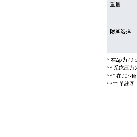
重量
附加选择
* 在∆p为70 b
** 系统压力为
*** 在90
**** 单线圈