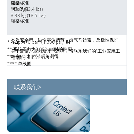
穆格标准
重量
1.54 kg (3.4 lbs)
附加选择
8.38 kg (18.5 lbs)
穆格标准
本质安全型，磁性零位调节，透气马达盖，反极性保护
* 在∆p为70 bar（1,000 psi）时
** 系统压力为3,000 psi时的响应
关于流量、压力及其他选择，请联系我们的“工业应用工
*** 在90°相位滞后角测得
程”部门
**** 单线圈
关于流量、压力及其他选择，请联系我们的“工业应用工
联系我们>
程”部门