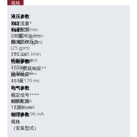
规格
液压参数
743
额定流量*
75至95 l/min
标准配置
744
190至400 l/min
(20至25 gpm)
95 l/min
最大工作压力
(50至100 gpm)
(25 gpm)
190, 265 l/min
210 bar
(50, 70 gpm)
(3,000 psi)
性能参数
210 bar
100%阶跃响应**
(3,000 psi)
25 ms
频率响应***
110至170 ms
45 Hz
7 Hz
电气参数
额定信号****
8至60 mA
标准配置
17至96 mA
16, 48 mA
17, 34.5, 96 mA
物理参数
规格
（安装型式）