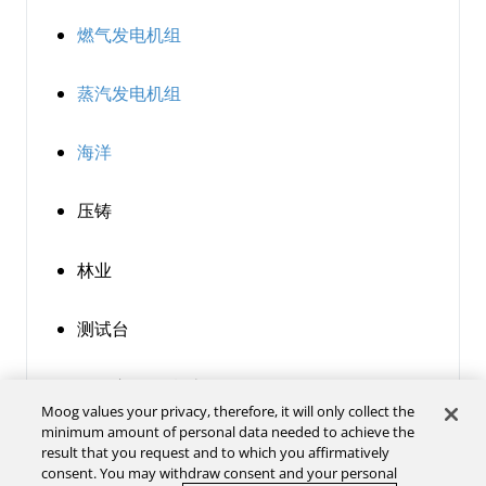
燃气发电机组
蒸汽发电机组
海洋
压铸
林业
测试台
移动应用/混凝土泵
Moog values your privacy, therefore, it will only collect the
minimum amount of personal data needed to achieve the
联系我们
result that you request and to which you affirmatively
consent. You may withdraw consent and your personal
隐私政策