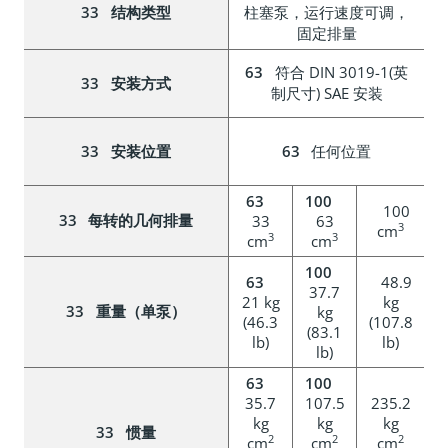
结构类型
柱塞泵，运行速度可调，
固定排量
符合 DIN 3019-1(英
安装方式
制尺寸) SAE 安装
安装位置
任何位置
100
每转的几何排量
33
63
3
cm
3
3
cm
cm
48.9
37.7
21 kg
kg
重量（单泵）
kg
(46.3
(107.8
(83.1
lb)
lb)
lb)
35.7
107.5
235.2
kg
kg
kg
惯量
2
2
2
cm
cm
cm