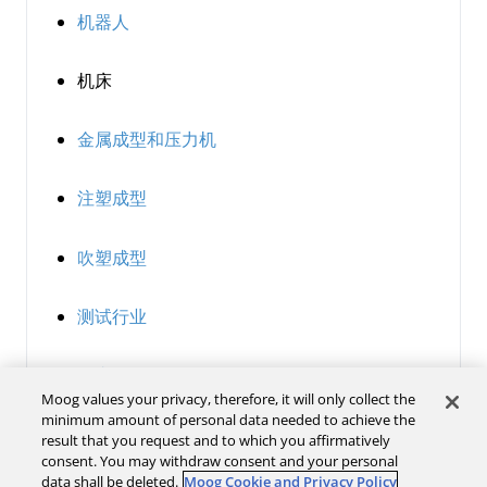
机器人
机床
金属成型和压力机
注塑成型
吹塑成型
测试行业
仿真
Moog values your privacy, therefore, it will only collect the
minimum amount of personal data needed to achieve the
联系我们
result that you request and to which you affirmatively
consent. You may withdraw consent and your personal
隐私政策
data shall be deleted.
Moog Cookie and Privacy Policy